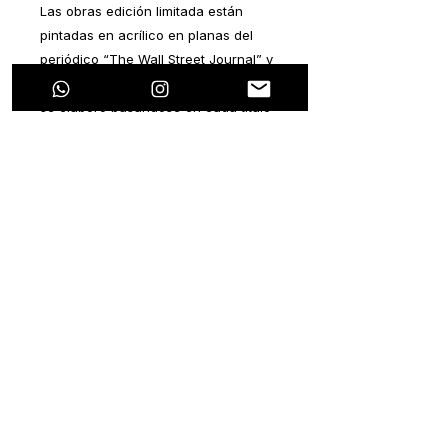
Las obras edición limitada están
pintadas en acrílico en planas del
periódico “The Wall Street Journal” y
“The New York Times”. Cada pintura
se elaboró basándose en cada título
del periódico. Todas las notas
periodísticas hablan sobre algún
tema en particular que se relacione
con la pandemia que estamos
viviendo hoy en día.
La ideología de este proyecto es
plasmar un pensamiento positivo
dentro de cada nota negativa. Ya que
esta pandemia ocasionará efectos
colaterales tanto de salud, como
económicos, sociales, laborales,
políticos, entre muchos otros.