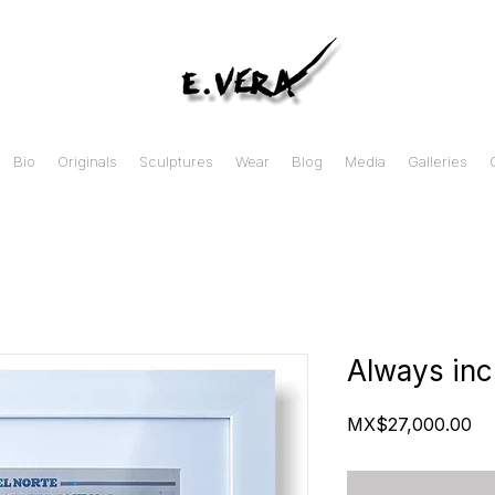
Bio
Originals
Sculptures
Wear
Blog
Media
Galleries
Always inc
Pr
MX$27,000.00