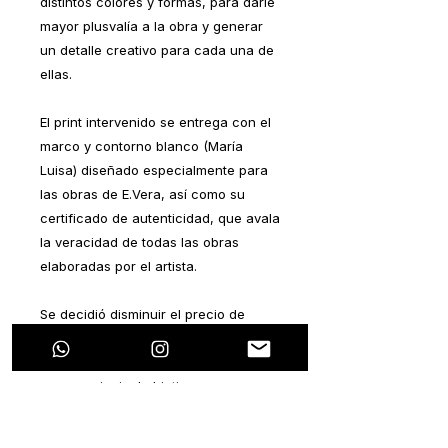
distintos colores y formas, para darle
mayor plusvalía a la obra y generar
un detalle creativo para cada una de
ellas.
El print intervenido se entrega con el
marco y contorno blanco (María
Luisa) diseñado especialmente para
las obras de E.Vera, así como su
certificado de autenticidad, que avala
la veracidad de todas las obras
elaboradas por el artista.
Se decidió disminuir el precio de
manera considerable por ser una
serie de lanzamiento, y sobre todo,
que su principal objetivo es generar
el gusto por el arte y que sea
accesible para todas las personas.