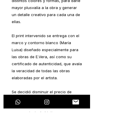
distintos colores y formas, para darle
mayor plusvalía a la obra y generar
un detalle creativo para cada una de
ellas.
El print intervenido se entrega con el
marco y contorno blanco (María
Luisa) diseñado especialmente para
las obras de E.Vera, así como su
certificado de autenticidad, que avala
la veracidad de todas las obras
elaboradas por el artista.
Se decidió disminuir el precio de
manera considerable por ser una
serie de lanzamiento, y sobre todo,
que su principal objetivo es generar
el gusto por el arte y que sea
accesible para todas las personas.