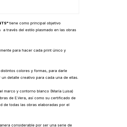
authenticity, which g
artworks produced by
INTS"
tiene como principal objetivo
 a través del estilo plasmado en las obras
almente para hacer cada print único y
distintos colores y formas, para darle
 un detalle creativo para cada una de ellas.
 el marco y contorno blanco (María Luisa)
bras de E.Vera, así como su certificado de
ad de todas las obras elaboradas por el
manera considerable por ser una serie de