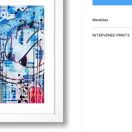
Medidas
62x48cm (marco inc
INTERVENED PRINTS
The main goal of th
PRINTS"
series is 
the style embodied i
Each print is indivi
print unique and orig
The interventions are
shapes, to give the
generate a creative 
The intervened print
and outline (María L
E.Vera’s artworks, as 