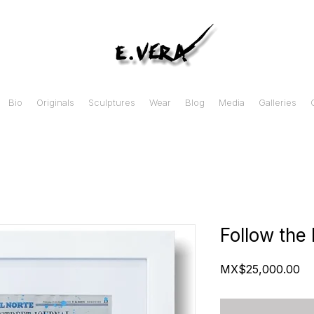
Bio
Originals
Sculptures
Wear
Blog
Media
Galleries
Follow the 
Pr
MX$25,000.00