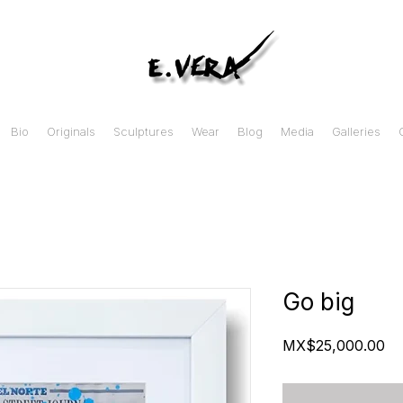
Bio
Originals
Sculptures
Wear
Blog
Media
Galleries
Go big
Pr
MX$25,000.00