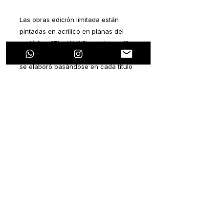
Las obras edición limitada están
pintadas en acrílico en planas del
periódico “The Wall Street Journal” y
“The New York Times”. Cada pintura
se elaboró basándose en cada título
del periódico. Todas las notas
periodísticas hablan sobre algún
tema en particular que se relacione
con la pandemia que estamos
viviendo hoy en día.
La ideología de este proyecto es
plasmar un pensamiento positivo
dentro de cada nota negativa. Ya que
esta pandemia ocasionará efectos
colaterales tanto de salud, como
económicos, sociales, laborales,
políticos, entre muchos otros.