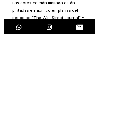
Las obras edición limitada están
pintadas en acrílico en planas del
periódico “The Wall Street Journal” y
“The New York Times”. Cada pintura
se elaboró basándose en cada título
del periódico. Todas las notas
periodísticas hablan sobre algún
tema en particular que se relacione
con la pandemia que estamos
viviendo hoy en día.
La ideología de este proyecto es
plasmar un pensamiento positivo
dentro de cada nota negativa. Ya que
esta pandemia ocasionará efectos
colaterales tanto de salud, como
económicos, sociales, laborales,
políticos, entre muchos otros.