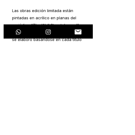
Las obras edición limitada están
pintadas en acrílico en planas del
periódico “The Wall Street Journal” y
“The New York Times”. Cada pintura
se elaboró basándose en cada título
del periódico. Todas las notas
periodísticas hablan sobre algún
tema en particular que se relacione
con la pandemia que estamos
viviendo hoy en día.
La ideología de este proyecto es
plasmar un pensamiento positivo
dentro de cada nota negativa. Ya que
esta pandemia ocasionará efectos
colaterales tanto de salud, como
económicos, sociales, laborales,
políticos, entre muchos otros.