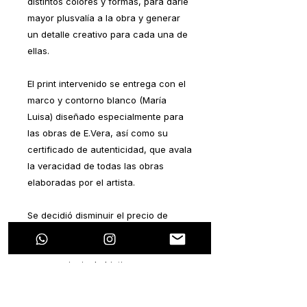
distintos colores y formas, para darle
mayor plusvalía a la obra y generar
un detalle creativo para cada una de
ellas.
El print intervenido se entrega con el
marco y contorno blanco (María
Luisa) diseñado especialmente para
las obras de E.Vera, así como su
certificado de autenticidad, que avala
la veracidad de todas las obras
elaboradas por el artista.
Se decidió disminuir el precio de
manera considerable por ser una
serie de lanzamiento, y sobre todo,
que su principal objetivo es generar
el gusto por el arte y que sea
accesible para todas las personas.