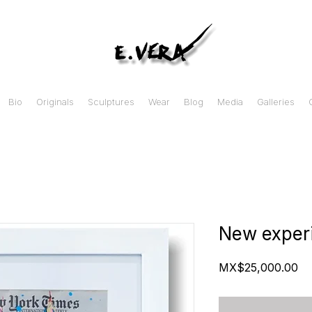
Bio
Originals
Sculptures
Wear
Blog
Media
Galleries
New exper
Pr
MX$25,000.00