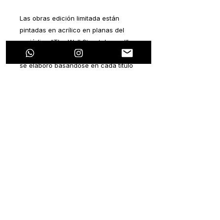
Las obras edición limitada están
pintadas en acrílico en planas del
periódico “The Wall Street Journal” y
“The New York Times”. Cada pintura
se elaboró basándose en cada título
del periódico. Todas las notas
periodísticas hablan sobre algún
tema en particular que se relacione
con la pandemia que estamos
viviendo hoy en día.
La ideología de este proyecto es
plasmar un pensamiento positivo
dentro de cada nota negativa. Ya que
esta pandemia ocasionará efectos
colaterales tanto de salud, como
económicos, sociales, laborales,
políticos, entre muchos otros.