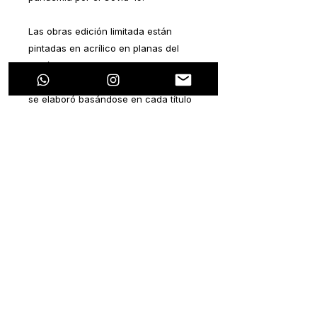
Las obras edición limitada están
pintadas en acrílico en planas del
periódico “The Wall Street Journal” y
“The New York Times”. Cada pintura
se elaboró basándose en cada título
del periódico. Todas las notas
periodísticas hablan sobre algún
tema en particular que se relacione
con la pandemia que estamos
viviendo hoy en día.
La ideología de este proyecto es
plasmar un pensamiento positivo
dentro de cada nota negativa. Ya que
esta pandemia ocasionará efectos
colaterales tanto de salud, como
económicos, sociales, laborales,